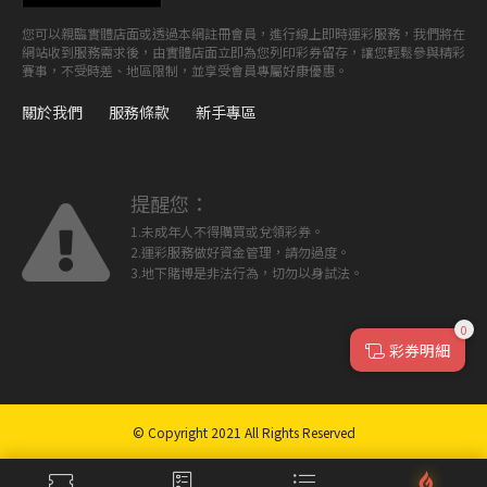
您可以親臨實體店面或透過本網註冊會員，進行線上即時運彩服務，我們將在
網站收到服務需求後，由實體店面立即為您列印彩券留存，讓您輕鬆參與精彩
賽事，不受時差、地區限制，並享受會員專屬好康優惠。
關於我們
服務條款
新手專區
提醒您：
1.未成年人不得購買或兌領彩券。
2.運彩服務做好資金管理，請勿過度。
3.地下賭博是非法行為，切勿以身試法。
0
彩券明細
© Copyright 2021 All Rights Reserved